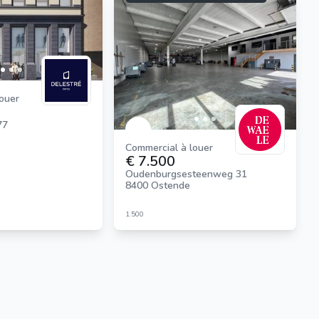
louer
77
que chez immoscoop:
Commercial à louer
€ 7.500
Oudenburgsesteenweg 31
8400 Ostende
1.500