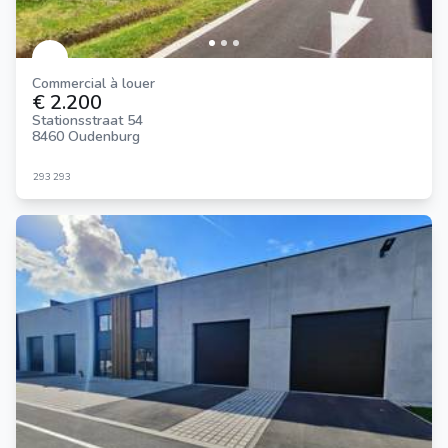
Commercial à louer
€ 2.200
Stationsstraat 54
8460 Oudenburg
293
293