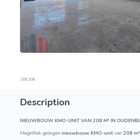
208
208
Description
NIEUWBOUW KMO-UNIT VAN 208 M² IN OUDENB
Magnifiek gelegen
nieuwbouw KMO-unit
van
208 m²