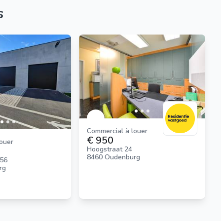
s
Commercial à louer
€ 950
louer
Hoogstraat 24
8460 Oudenburg
 56
rg