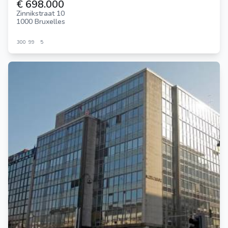
€ 698.000
Zinnikstraat 10
1000 Bruxelles
300
99
5