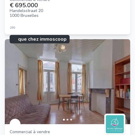
€ 695.000
Handelsstraat 20
1000 Bruxelles
290
que chez immoscoop
que chez immoscoop:
Commercial à vendre