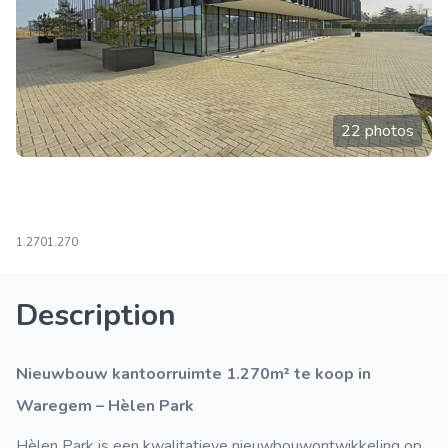
22 photos
1.270
1.270
Description
Nieuwbouw kantoorruimte 1.270m² te koop in
Waregem – Hèlen Park
Hèlen Park is een kwalitatieve nieuwbouwontwikkeling op