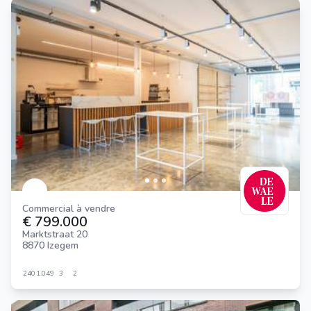
Commercial à vendre
€ 799.000
Marktstraat 20
8870 Izegem
240
1.049
3
2