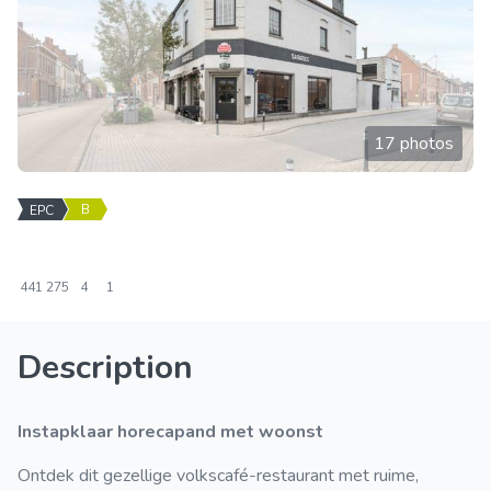
17 photos
B
EPC
441
275
4
1
Description
instapklaar horecapand met woonst
Ontdek dit gezellige volkscafé-restaurant met ruime,