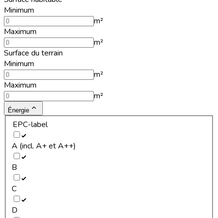
Minimum
m²
Maximum
m²
Surface du terrain
Minimum
m²
Maximum
m²
Énergie
EPC-label
A (incl. A+ et A++)
B
C
D