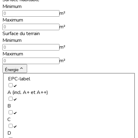
Minimum
m²
Maximum
m²
Surface du terrain
Minimum
m²
Maximum
m²
Énergie
EPC-label
A (incl. A+ et A++)
B
C
D