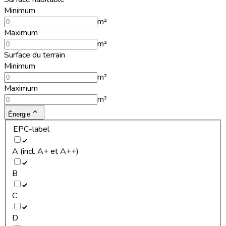
Minimum
m²
Maximum
m²
Surface du terrain
Minimum
m²
Maximum
m²
Énergie
EPC-label
A (incl. A+ et A++)
B
C
D