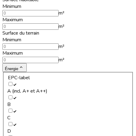
Minimum
m²
Maximum
m²
Surface du terrain
Minimum
m²
Maximum
m²
Énergie
EPC-label
A (incl. A+ et A++)
B
C
D