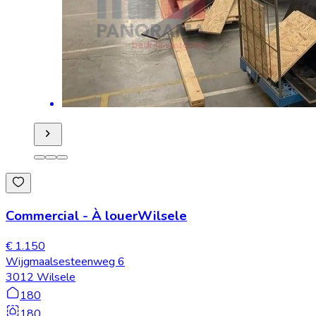
Commercial
-
À louer
Wilsele
€ 1.150
Wijgmaalsesteenweg 6
3012 Wilsele
180
180