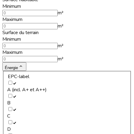
Minimum
m²
Maximum
m²
Surface du terrain
Minimum
m²
Maximum
m²
Énergie
EPC-label
A (incl. A+ et A++)
B
C
D