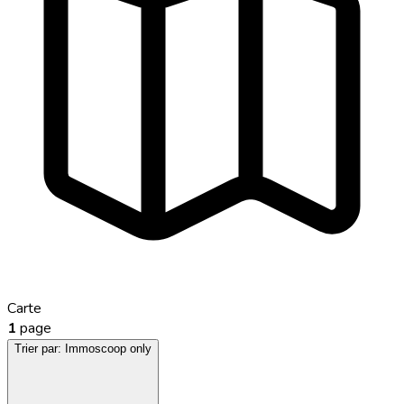
Carte
1
page
Trier par:
Immoscoop only