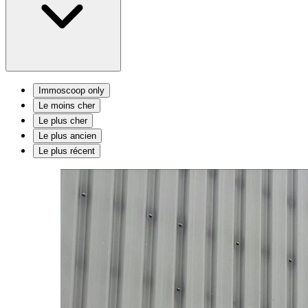
Immoscoop only
Le moins cher
Le plus cher
Le plus ancien
Le plus récent