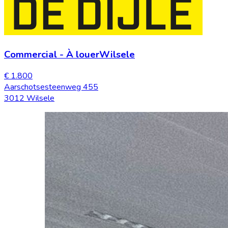
Commercial
-
À louer
Wilsele
€ 1.800
Aarschotsesteenweg 455
3012 Wilsele