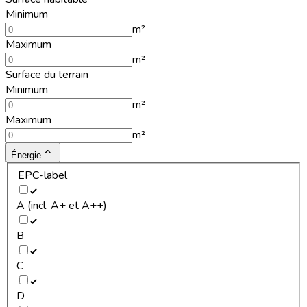
Minimum
m²
Maximum
m²
Surface du terrain
Minimum
m²
Maximum
m²
Énergie
EPC-label
A (incl. A+ et A++)
B
C
D