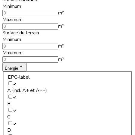
Minimum
m²
Maximum
m²
Surface du terrain
Minimum
m²
Maximum
m²
Énergie
EPC-label
A (incl. A+ et A++)
B
C
D