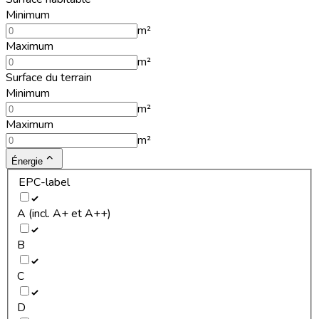
Minimum
m²
Maximum
m²
Surface du terrain
Minimum
m²
Maximum
m²
Énergie
EPC-label
A (incl. A+ et A++)
B
C
D