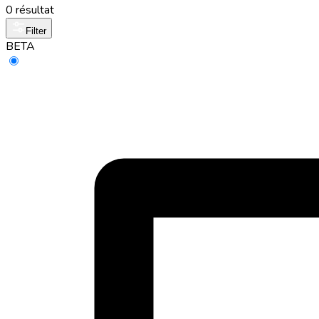
0 résultat
Filter
BETA