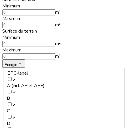
Minimum
m²
Maximum
m²
Surface du terrain
Minimum
m²
Maximum
m²
Énergie
EPC-label
A (incl. A+ et A++)
B
C
D