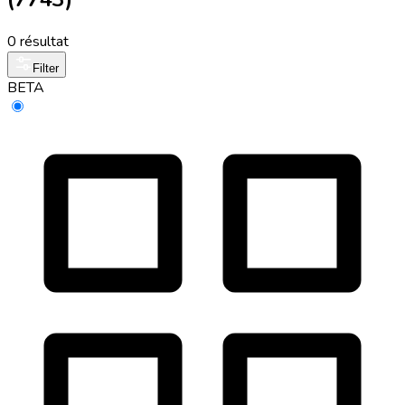
0 résultat
Filter
BETA