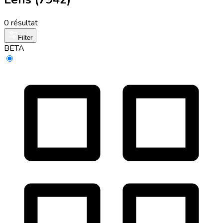
0 résultat
Filter
BETA