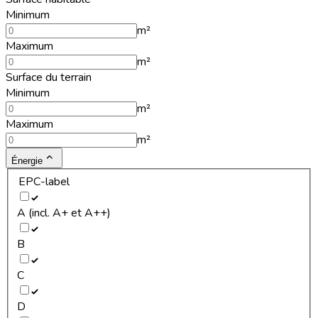
Minimum
m²
Maximum
m²
Surface du terrain
Minimum
m²
Maximum
m²
Énergie
EPC-label
A (incl. A+ et A++)
B
C
D