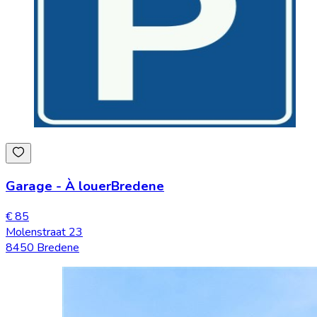
Garage
-
À louer
Bredene
€ 85
Molenstraat 23
8450 Bredene