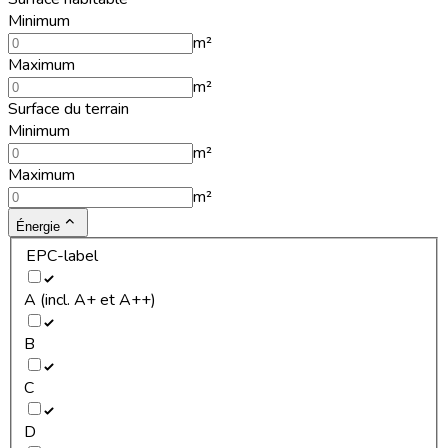
Minimum
m²
Maximum
m²
Surface du terrain
Minimum
m²
Maximum
m²
Énergie
EPC-label
A (incl. A+ et A++)
B
C
D