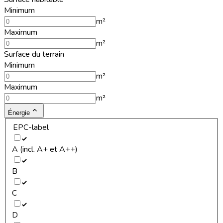
Minimum
m²
Maximum
m²
Surface du terrain
Minimum
m²
Maximum
m²
Énergie
EPC-label
A (incl. A+ et A++)
B
C
D