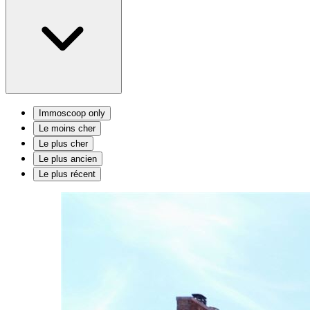
Immoscoop only
Le moins cher
Le plus cher
Le plus ancien
Le plus récent