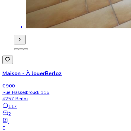
Maison
-
À louer
Berloz
€ 900
Rue Hasselbrouck 115
4257 Berloz
117
2
E