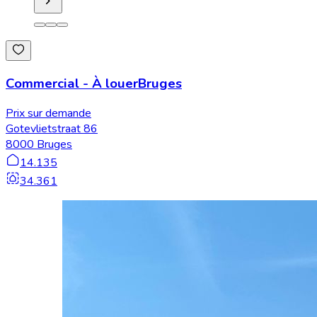
Commercial
-
À louer
Bruges
Prix sur demande
Gotevlietstraat 86
8000 Bruges
14.135
34.361