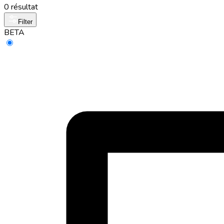
0 résultat
Filter
BETA