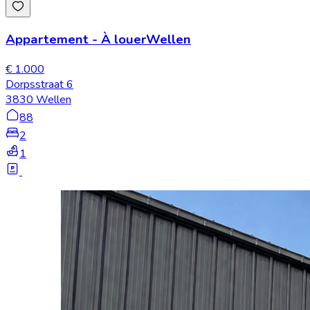
Appartement
-
À louer
Wellen
€ 1.000
Dorpsstraat 6
3830 Wellen
88
2
1