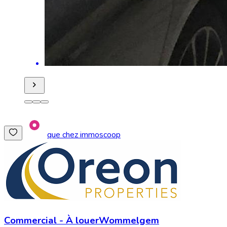
que chez immoscoop
Commercial
-
À louer
Wommelgem