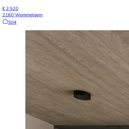
€ 2.520
2160 Wommelgem
504