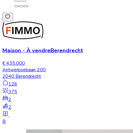
Maison
-
À vendre
Berendrecht
€ 435.000
Antwerpsebaan 200
2040 Berendrecht
126
375
2
2
B