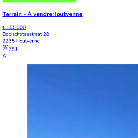
Terrain
-
À vendre
Houtvenne
€ 155.000
Booischotsestraat 28
2235 Houtvenne
791
A