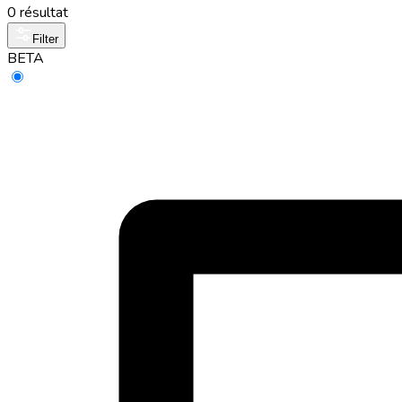
0 résultat
Filter
BETA