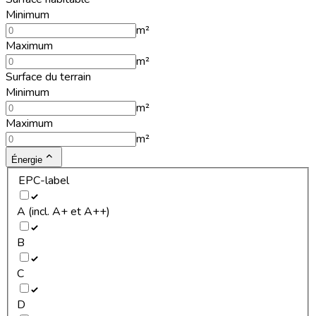
Minimum
m²
Maximum
m²
Surface du terrain
Minimum
m²
Maximum
m²
Énergie
EPC-label
A (incl. A+ et A++)
B
C
D