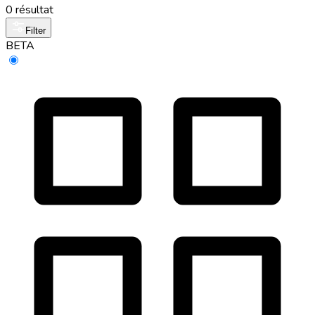
0 résultat
Filter
BETA