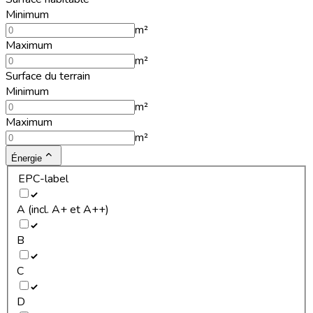
Minimum
m²
Maximum
m²
Surface du terrain
Minimum
m²
Maximum
m²
Énergie
EPC-label
A (incl. A+ et A++)
B
C
D