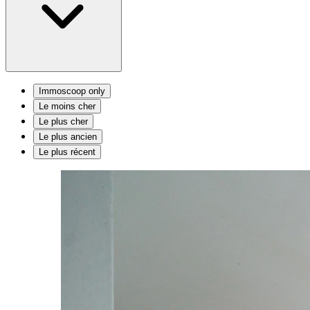
Immoscoop only
Le moins cher
Le plus cher
Le plus ancien
Le plus récent