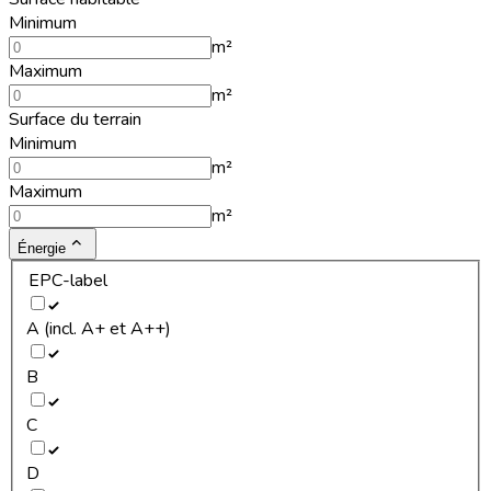
Minimum
m²
Maximum
m²
Surface du terrain
Minimum
m²
Maximum
m²
Énergie
EPC-label
A (incl. A+ et A++)
B
C
D