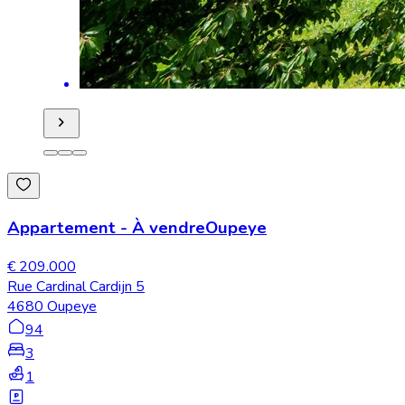
Appartement
-
À vendre
Oupeye
€ 209.000
Rue Cardinal Cardijn 5
4680 Oupeye
94
3
1