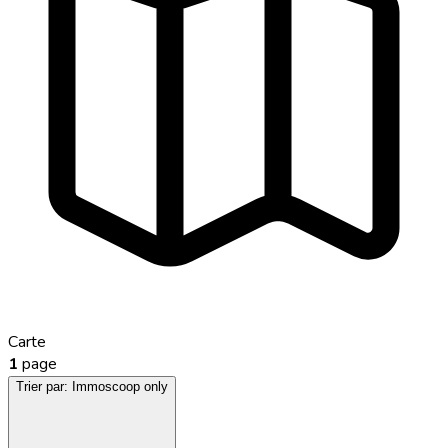
Carte
1
page
Trier par:
Immoscoop only