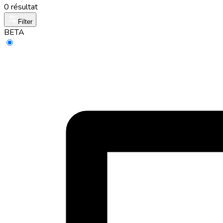
0 résultat
Filter
BETA