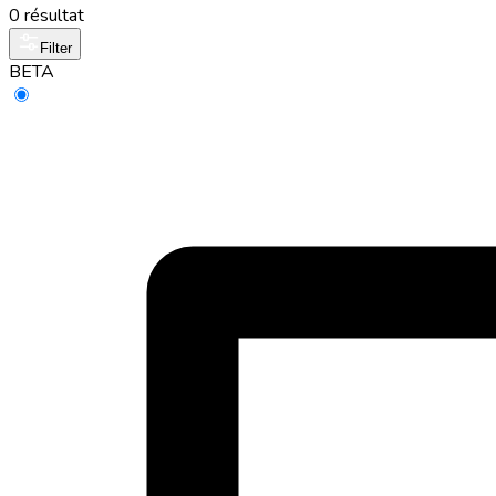
0 résultat
Filter
BETA