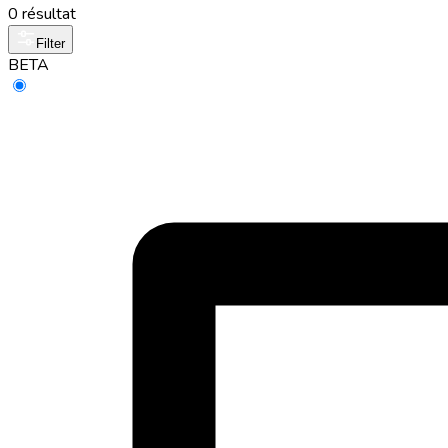
0 résultat
Filter
BETA