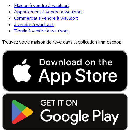
Maison à vendre à waulsort
Appartement à vendre à waulsort
Commercial à vendre à waulsort
à vendre à waulsort
Terrain à vendre à waulsort
Trouvez votre maison de rêve dans l'application Immoscoop