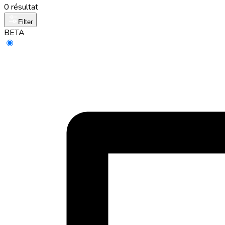
0 résultat
Filter
BETA