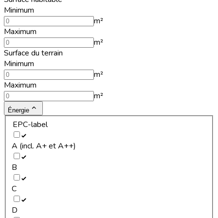
Minimum
m²
Maximum
m²
Surface du terrain
Minimum
m²
Maximum
m²
Énergie
EPC-label
A (incl. A+ et A++)
B
C
D