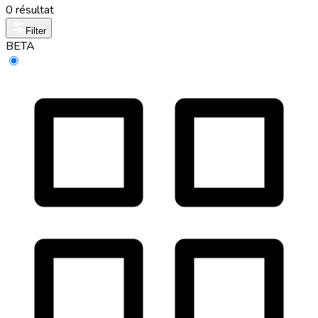
0 résultat
Filter
BETA