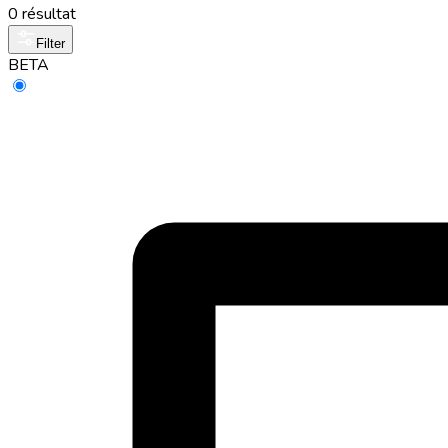
0 résultat
Filter
BETA