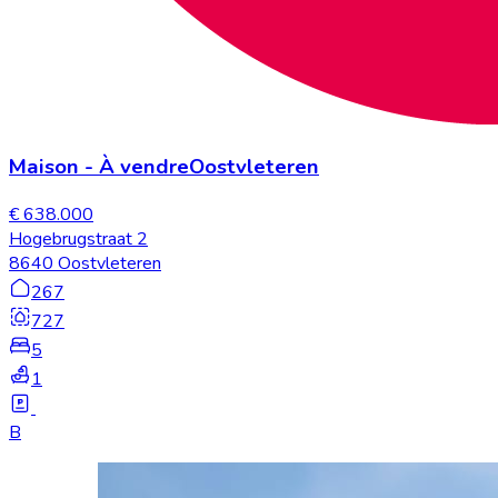
Maison
-
À vendre
Oostvleteren
€ 638.000
Hogebrugstraat 2
8640 Oostvleteren
267
727
5
1
B