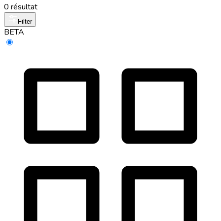
0 résultat
Filter
BETA