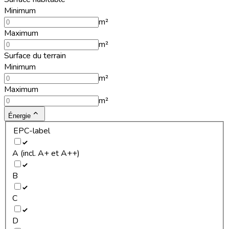
Minimum
m²
Maximum
m²
Surface du terrain
Minimum
m²
Maximum
m²
Énergie
EPC-label
A (incl. A+ et A++)
B
C
D