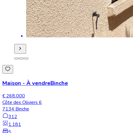
Maison
-
À vendre
Binche
€ 268.000
Côte des Oliviers 6
7134 Binche
312
1.181
5