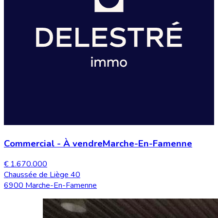
Commercial
-
À vendre
Marche-En-Famenne
€ 1.670.000
Chaussée de Liège 40
6900 Marche-En-Famenne