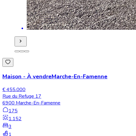
Maison
-
À vendre
Marche-En-Famenne
€ 455.000
Rue du Refuge 17
6900 Marche-En-Famenne
175
1.152
3
1