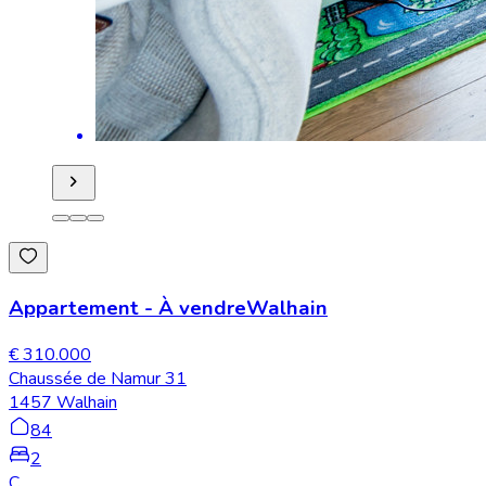
Appartement
-
À vendre
Walhain
€ 310.000
Chaussée de Namur 31
1457 Walhain
84
2
C