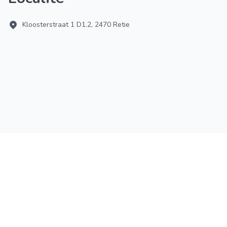
Kloosterstraat 1 D1.2, 2470 Retie
Qui sommes-nous
Conditions générales
Informations juridiques
Blog
FAQ