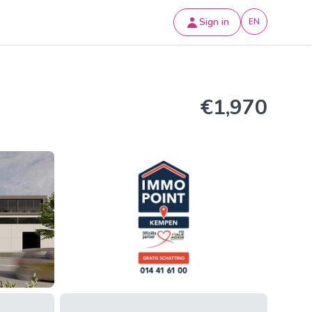
Sign in
EN
€1,970