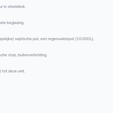
r in steeldeck.
ele beglazing.
elijke) septische put, een regenwaterput (10.000L),
he stop, buitenverlichting.
 tot deze unit.