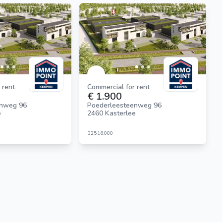
 rent
Commercial for rent
€ 1.900
enweg 96
Poederleesteenweg 96
e
2460 Kasterlee
325
16.000