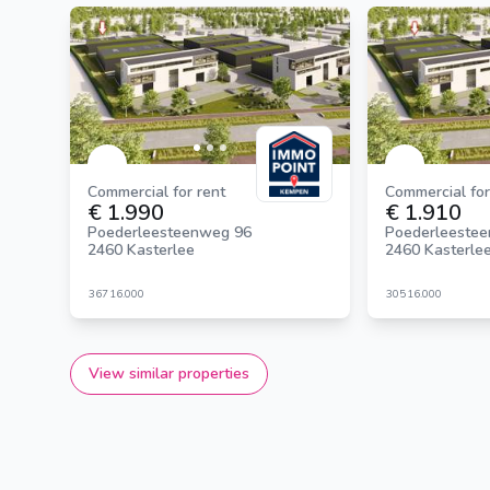
Commercial for rent
Commercial for
€ 1.990
€ 1.910
Poederleesteenweg 96
Poederleeste
2460 Kasterlee
2460 Kasterle
367
16.000
305
16.000
View similar properties