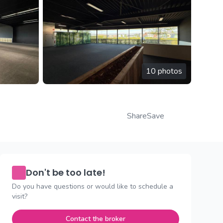
10 photos
Share
Save
Don't be too late!
Do you have questions or would like to schedule a
visit?
Contact the broker