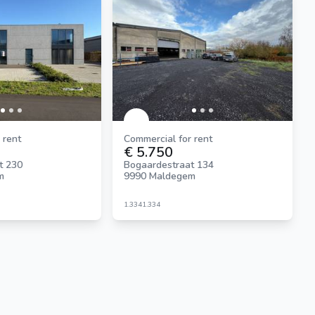
 rent
Commercial for rent
€ 5.750
t 230
Bogaardestraat 134
m
9990 Maldegem
1.334
1.334