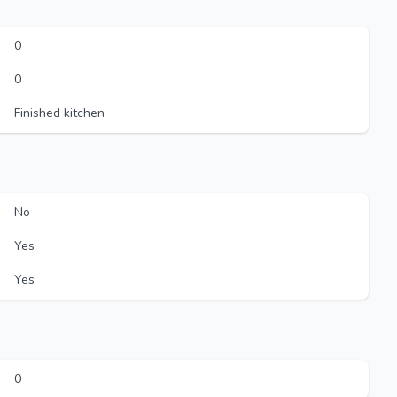
0
0
Finished kitchen
No
Yes
Yes
0