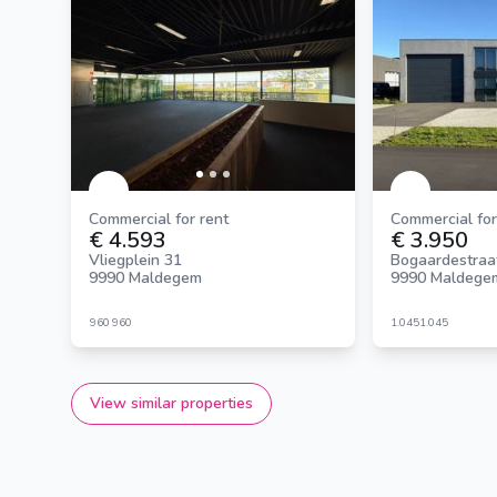
Commercial for rent
Commercial for
€ 4.593
€ 3.950
Vliegplein 31
Bogaardestraa
9990 Maldegem
9990 Maldege
960
960
1.045
1.045
View similar properties