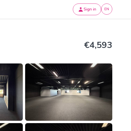
Sign in
EN
€4,593