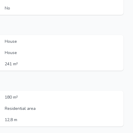
No
House
House
241 m²
180 m²
Residential area
12,8 m