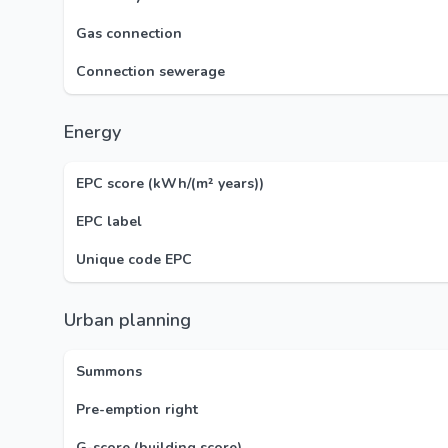
Gas connection
Connection sewerage
Energy
EPC score (kWh/(m² years))
EPC label
Unique code EPC
Urban planning
Summons
Pre-emption right
G-score (building score)