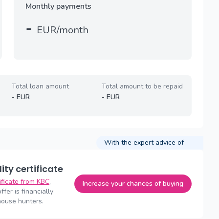
Monthly payments
-
EUR/month
Total loan amount
Total amount to be repaid
-
EUR
-
EUR
With the expert advice of
lity certificate
tificate from KBC
,
Increase your chances of buying
fer is financially
house hunters.