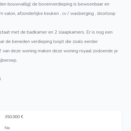
den bouwvallig) de bovenverdieping is bewoonbaar en
 salon, afzonderlijke keuken , cv / wasberging , doorloop
g staat met de badkamer en 2 slaapkamers. Er is nog een
naar de beneden verdieping loopt die zoals eerder
2 van deze woning maken deze woning royaal zodoende je
jberoep.
4
350.000 €
No