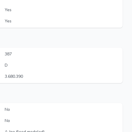
Yes
Yes
387
D
3.680.390
No
No
A (no flood modeled)