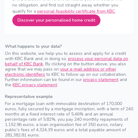
no obligation, and find out straight away whether you
qualify for a
personal feasibility certificate from KBC
.
Discover your personalised home credit
What happens to your data?
On this website, we help you to assess and apply for a credit
with KBC Bank and, in doing so,
process your personal data on
behalf of KBC Bank
. By clicking on the button above, you also
agree that we may pass on
your e-mail address or other
electronic identifiers
to KBC to follow up on our collaboration.
Further information can be found in our
privacy statement
and
the
KBC privacy statement
.
Representative example
For a mortgage loan with immovable destination of 170,000
euros, fully secured by a mortgage inscription, with a term of 240
months at a fixed interest rate of 5.46% and an annual
percentage rate of 5.82%, you pay 240 monthly repayments of
1,152.96 euros, a loan organisation fee of 350 euros, notary
public’s fees of 4,324.39 euros and a total payable amount of
281,382.81 euros.