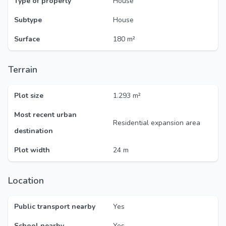
Type of property
House
Subtype
House
Surface
180 m²
Terrain
Plot size
1.293 m²
Most recent urban
Residential expansion area
destination
Plot width
24 m
Location
Public transport nearby
Yes
School nearby
Yes