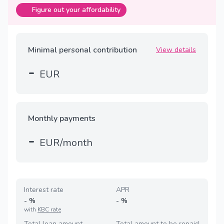
Figure out your affordability
Minimal personal contribution
View details
-
EUR
Monthly payments
-
EUR/month
Interest rate
APR
-
%
-
%
with
KBC rate
Total loan amount
Total amount to be repaid